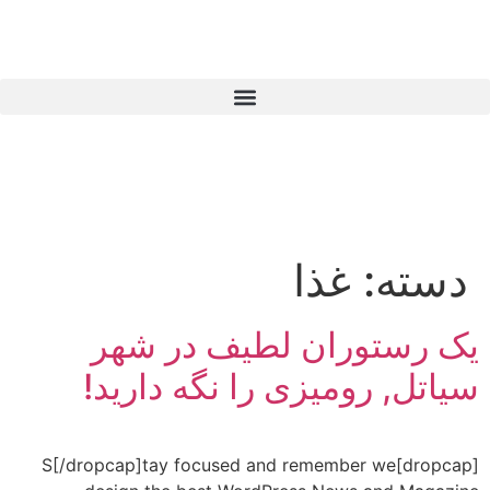
دسته:
غذا
یک رستوران لطیف در شهر
سیاتل, رومیزی را نگه دارید!
[dropcap]S[/dropcap]tay focused and remember we